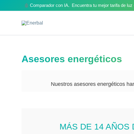
Ir
🤖
Comparador con IA. Encuentra tu mejor tarifa de lu
al
contenido
Asesores energéticos
Nuestros asesores energéticos han
MÁS DE 14 AÑOS