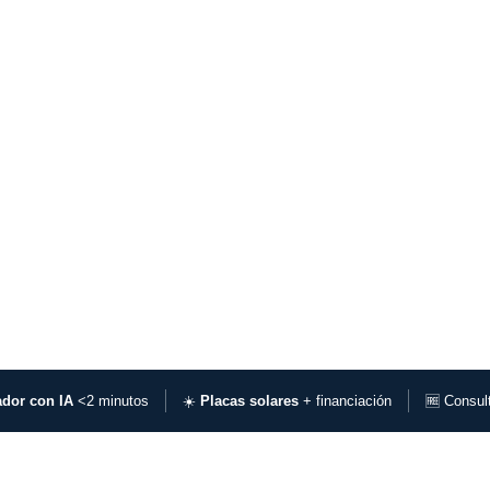
dor con IA
<2 minutos
☀️
Placas solares
+ financiación
🆓 Consul