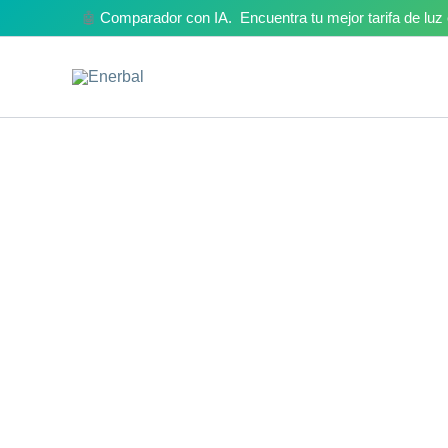
Ir
🤖
Comparador con IA. Encuentra tu mejor tarifa de lu
al
contenido