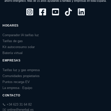
ahorro energético. Más de 15 años ayudando a familias y empresas en toda España.
HOGARES
Comparador IA tarifas luz
Tarifas de gas
Kit autoconsumo solar
Batería virtual
EMPRESAS
Tarifas luz y gas empresa
Comunidades propietarios
Puntos recarga EV
La empresa · Equipo
CONTACTO
📞 +34 623 31 64 82
✉️ online@enerbal.es